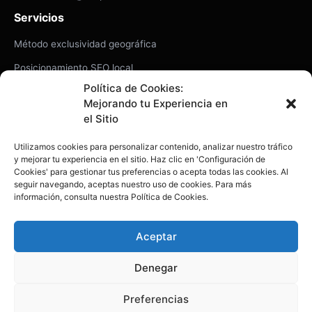
Servicios
Método exclusividad geográfica
Posicionamiento SEO local
Política de Cookies:
Diseño web de alto rendimiento
Mejorando tu Experiencia en
Casos de éxito
el Sitio
Legal y transparencia
Utilizamos cookies para personalizar contenido, analizar nuestro tráfico
y mejorar tu experiencia en el sitio. Haz clic en 'Configuración de
Aviso legal
Cookies' para gestionar tus preferencias o acepta todas las cookies. Al
seguir navegando, aceptas nuestro uso de cookies. Para más
Política de privacidad
información, consulta nuestra Política de Cookies.
Política de cookies
Aceptar
Mapa del sitio (XML)
Denegar
Preferencias
© 2026 Seoptimizate. Todos los derechos reservados.